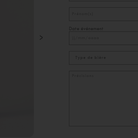
Date événement
›