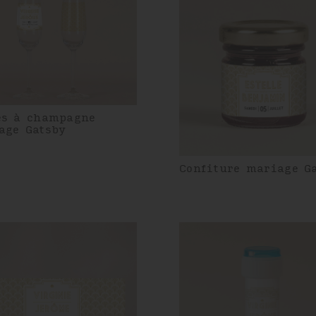
es à champagne
age Gatsby
Confiture mariage G