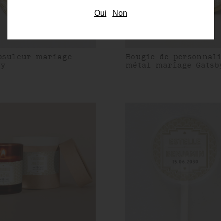
Oui
Non
psuleur mariage
Bougie de personnal
by
métal mariage Gatsb