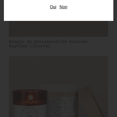
Oui
Non
Bougie de personnalisée blanche
baptême Clairval