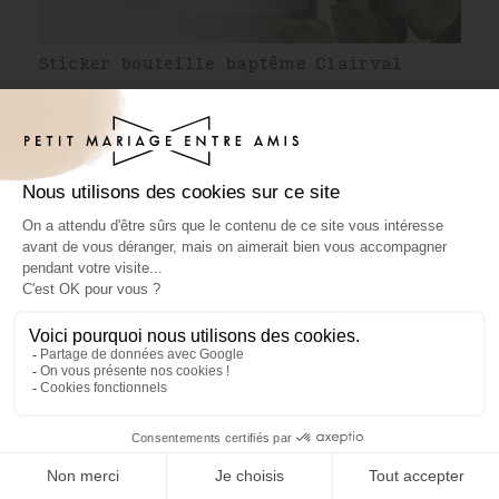
Sticker bouteille baptême Clairval