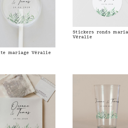
Stickers ronds mari
Véralie
tte mariage Véralie