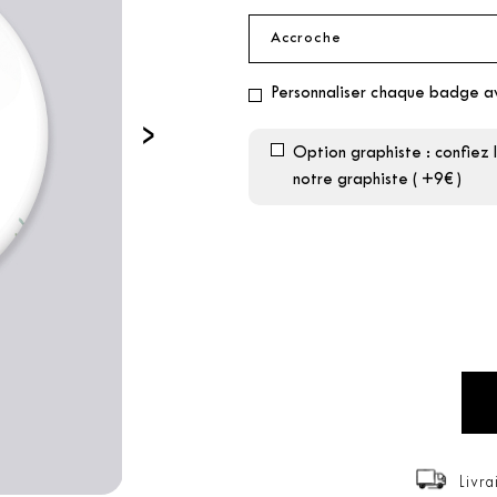
Personnaliser chaque badge a
›
Option graphiste : confiez 
notre graphiste ( +9€ )
Livra