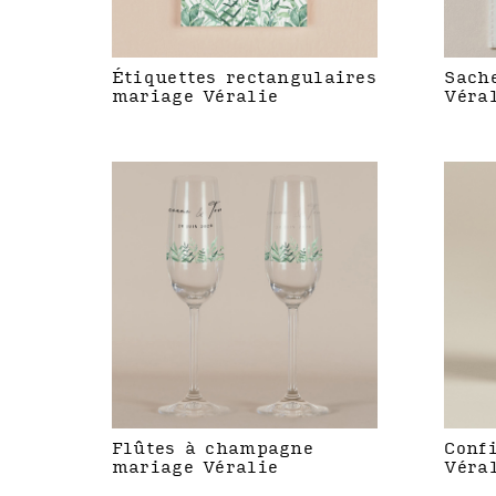
Étiquettes rectangulaires
Sach
mariage Véralie
Véra
Flûtes à champagne
Conf
mariage Véralie
Véra