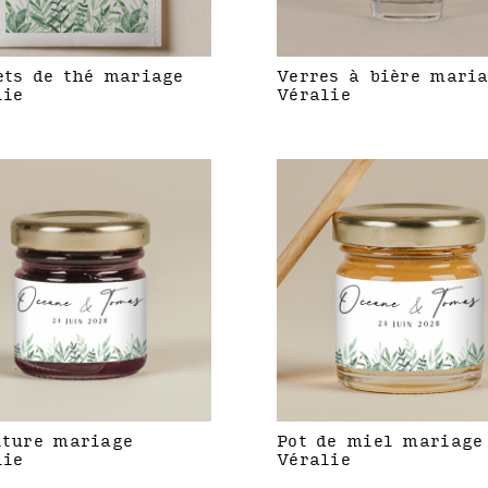
ets de thé mariage
Verres à bière mari
lie
Véralie
iture mariage
Pot de miel mariage
lie
Véralie