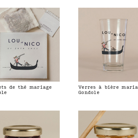
ets de thé mariage
Verres à bière mari
ole
Gondole