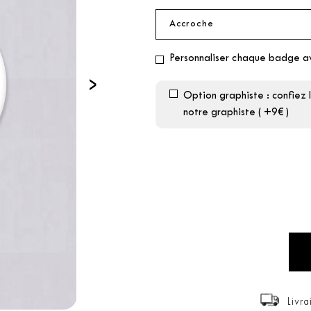
Personnaliser chaque badge a
›
Option graphiste : confiez 
notre graphiste ( +9€ )
Livra