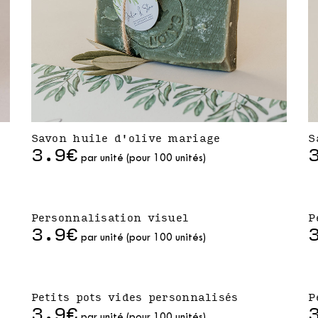
Savon huile d'olive mariage
S
3.9€
par unité (pour 100 unités)
Personnalisation visuel
P
3.9€
par unité (pour 100 unités)
Petits pots vides personnalisés
P
3.9€
par unité (pour 100 unités)