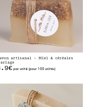
avon artisanal - Miel & céréales
ariage
3.9€
par unité (pour 100 unités)