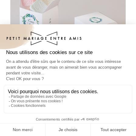
Petite boîte imprimée mariage Fleuri
bleu