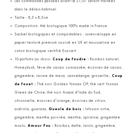
Les commandes passées avant le 21/07 seront traitées
dans le délais habituel
Taille : 8,3 x 8,3cm
Composition: thé biologique 100% made in France
Sachet biologiques et compostables : surenveloppe en
papier texturé premium sourcé en UE et mousseline en
coton biologique certifié Ecocert.
10 parfums au choix:
Coup de foudre :
Rooibos naturel,
Honeybush, fève de cacao concassée, écorces de cacao,
gingembre, racine de maca, canneberge, groseille.,
Coup
de fouet :
Thé noir Golden Yunnan OP, thé vert Yunnan
Green de Chine, thé noir Assam d’Inde du Sud,
citronnelle, écorces d'orange, écorces de citron,
acérola, guarana,
Gueule de bois :
Infusion ortie,
gingembre, menthe poivrée, menthe, spiruline, gingembre
moulu,
Amour Fou :
Rooibos, datte, raisin, gingembre,