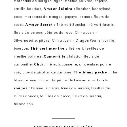
morceaux de mangue, figue, menthe poivrée, papaye,
vanille bourbon,
Amour Solaire :
Rooibos, honeybush,
coco, morceaux de mangue, papaye, ananas, fleurs de
souci,
Amour Secret :
Thé vert Sencha, thé vert Jasmin,
fleurs de sureau, pétales de rose, China Jasmin
Silverneedle, pêche, China Jasmin Dragon Pearls, vanille
bourbon,
Thé vert menthe :
Thé vert, feuilles de
menthe poivrée,
Camomille :
Infusion fleurs de
camomille,
Chaï :
thé noir, cannelle, gingembre, poivre
noir, clou de girofle, cardamome,
Thé blanc pêche :
Thé
blanc, arôme naturel de pêche,
Infusion aux fruits
rouges :
Pomme, hibiscus, baies de sureau, feuilles de
mûres douces, feuilles de bucco, fleurs de sureau,
framboises