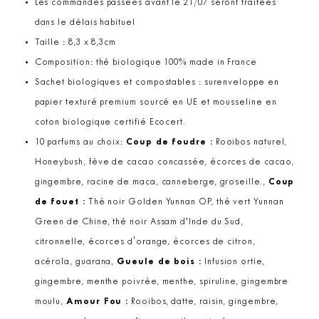
Les commandes passées avant le 21/07 seront traitées
dans le délais habituel
Taille : 8,3 x 8,3cm
Composition: thé biologique 100% made in France
Sachet biologiques et compostables : surenveloppe en
papier texturé premium sourcé en UE et mousseline en
coton biologique certifié Ecocert.
10 parfums au choix:
Coup de foudre :
Rooibos naturel,
Honeybush, fève de cacao concassée, écorces de cacao,
gingembre, racine de maca, canneberge, groseille.,
Coup
de fouet :
Thé noir Golden Yunnan OP, thé vert Yunnan
Green de Chine, thé noir Assam d’Inde du Sud,
citronnelle, écorces d'orange, écorces de citron,
acérola, guarana,
Gueule de bois :
Infusion ortie,
gingembre, menthe poivrée, menthe, spiruline, gingembre
moulu,
Amour Fou :
Rooibos, datte, raisin, gingembre,