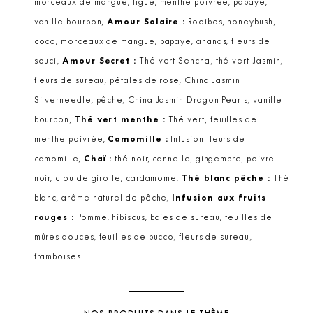
morceaux de mangue, figue, menthe poivrée, papaye,
vanille bourbon,
Amour Solaire :
Rooibos, honeybush,
coco, morceaux de mangue, papaye, ananas, fleurs de
souci,
Amour Secret :
Thé vert Sencha, thé vert Jasmin,
fleurs de sureau, pétales de rose, China Jasmin
Silverneedle, pêche, China Jasmin Dragon Pearls, vanille
bourbon,
Thé vert menthe :
Thé vert, feuilles de
menthe poivrée,
Camomille :
Infusion fleurs de
camomille,
Chaï :
thé noir, cannelle, gingembre, poivre
noir, clou de girofle, cardamome,
Thé blanc pêche :
Thé
blanc, arôme naturel de pêche,
Infusion aux fruits
rouges :
Pomme, hibiscus, baies de sureau, feuilles de
mûres douces, feuilles de bucco, fleurs de sureau,
framboises