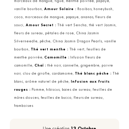
morceaux de mangue, figue, menthe poivrée, papaye,
vanille bourbon,
Amour Solaire :
Rooibos, honeybush,
coco, morceaux de mangue, papaye, ananas, fleurs de
souci,
Amour Secret :
Thé vert Sencha, thé vert Jasmin,
fleurs de sureau, pétales de rose, China Jasmin
Silverneedle, pêche, China Jasmin Dragon Pearls, vanille
bourbon,
Thé vert menthe :
Thé vert, feuilles de
menthe poivrée,
Camomille :
Infusion fleurs de
camomille,
Chaï :
thé noir, cannelle, gingembre, poivre
noir, clou de girofle, cardamome,
Thé blanc pêche :
Thé
blanc, arôme naturel de pêche,
Infusion aux fruits
rouges :
Pomme, hibiscus, baies de sureau, feuilles de
mûres douces, feuilles de bucco, fleurs de sureau,
framboises
13 Octobre
Une création