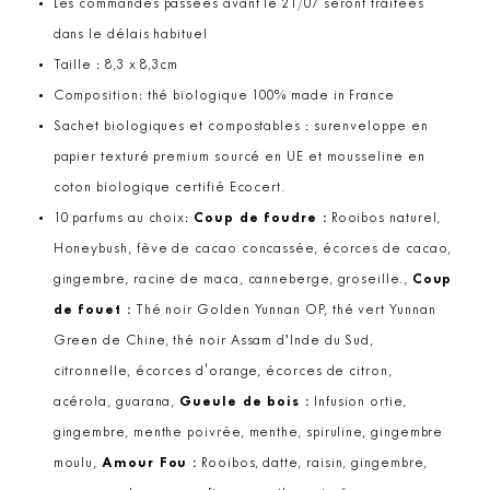
Les commandes passées avant le 21/07 seront traitées
dans le délais habituel
Taille : 8,3 x 8,3cm
Composition: thé biologique 100% made in France
Sachet biologiques et compostables : surenveloppe en
papier texturé premium sourcé en UE et mousseline en
coton biologique certifié Ecocert.
10 parfums au choix:
Coup de foudre :
Rooibos naturel,
Honeybush, fève de cacao concassée, écorces de cacao,
gingembre, racine de maca, canneberge, groseille.,
Coup
de fouet :
Thé noir Golden Yunnan OP, thé vert Yunnan
Green de Chine, thé noir Assam d’Inde du Sud,
citronnelle, écorces d'orange, écorces de citron,
acérola, guarana,
Gueule de bois :
Infusion ortie,
gingembre, menthe poivrée, menthe, spiruline, gingembre
moulu,
Amour Fou :
Rooibos, datte, raisin, gingembre,