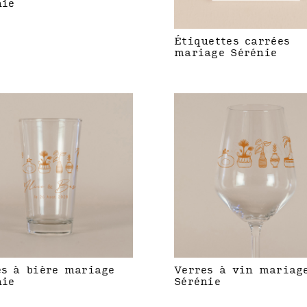
nie
Étiquettes carrées
mariage Sérénie
es à bière mariage
Verres à vin mariag
nie
Sérénie