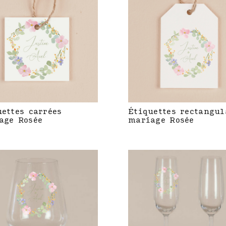
uettes carrées
Étiquettes rectangul
age Rosée
mariage Rosée