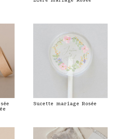
Bière mariage Rosée
isée
Sucette mariage Rosée
ée