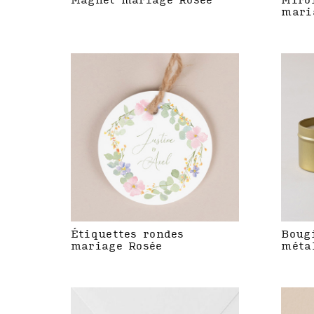
Magnet mariage Rosée
Miro
mari
Étiquettes rondes
Boug
mariage Rosée
méta