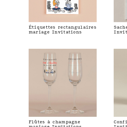
Étiquettes rectangulaires
Sach
mariage Invitations
Invi
Flûtes à champagne
Conf
mariage Invitations
Invi