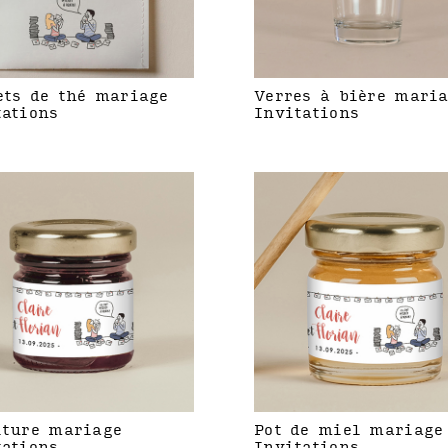
ets de thé mariage
Verres à bière mari
tations
Invitations
iture mariage
Pot de miel mariage
tations
Invitations