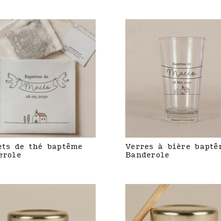
ets de thé baptême
Verres à bière baptê
erole
Banderole