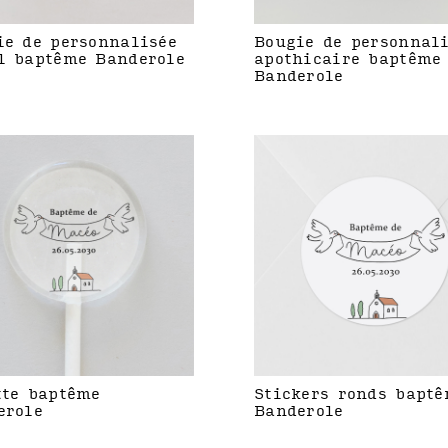
ie de personnalisée
Bougie de personnal
l baptême Banderole
apothicaire baptême
Banderole
tte baptême
Stickers ronds bapt
erole
Banderole