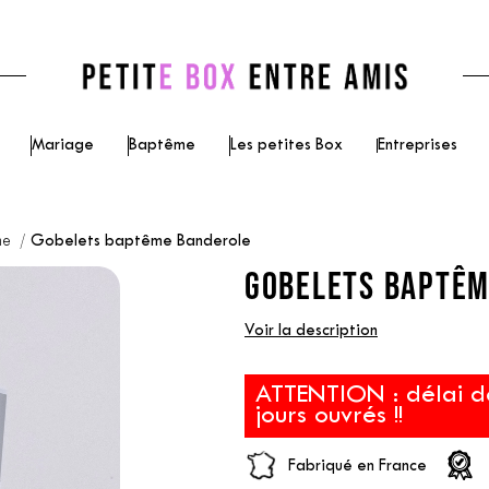
Mariage
Baptême
Les petites Box
Entreprises
me
Gobelets baptême Banderole
GOBELETS BAPTÊM
Voir la description
ATTENTION : délai d
jours ouvrés !!
Fabriqué en France