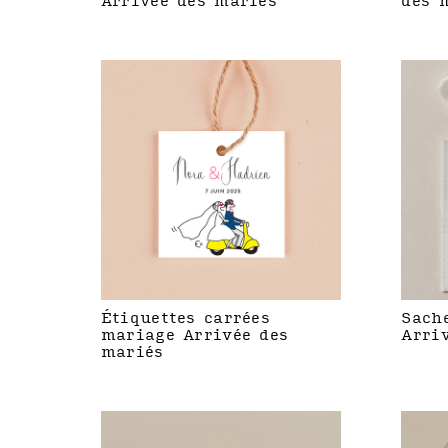
Arrivée des mariés
des 
Étiquettes carrées
Sach
mariage Arrivée des
Arri
mariés