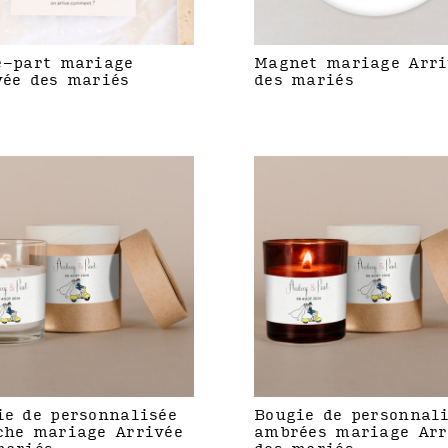
e-part mariage
Magnet mariage Arri
vée des mariés
des mariés
ie de personnalisée
Bougie de personnal
che mariage Arrivée
ambrées mariage Arr