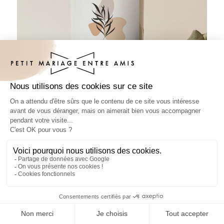
Sticker bouteille mariage Azéline