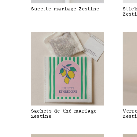
Sucette mariage Zestine
Stic
Zest
Sachets de thé mariage
Verr
Zestine
Zest