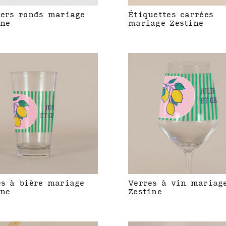
kers ronds mariage
Étiquettes carrées
ine
mariage Zestine
es à bière mariage
Verres à vin mariag
ine
Zestine