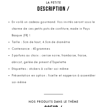
LA PETITE
DESCRIPTION /
En voilà un cadeau gourmand. Vos invités seront sous le
charme de ces petits pots de confiture, made in Pays
Basque (FR) !
Taille : 5cm de haut, 4.5cm de diamètre
Contenance : 40 grammes
5 parfums au choix : cerise noire, framboise, fraise,
abricot, gelée de piment d'Espelette
Etiquettes : stickers à coller soi-même
Présentation en option : ficelle et napperon à assembler
soi-même
NOS PRODUITS DANS LE THÈME