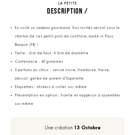
LA PETITE
DESCRIPTION /
En voilà un cadeau gourmand. Vos invités seront sous le
charme de ces petits pots de confiture, made in Pays
Basque (FR) !
Taille : 5cm de haut, 4.5cm de diamètre
Contenance : 40 grammes
5 parfums au choix : cerise noire, framboise, fraise,
abricot, gelée de piment d'Espelette
Etiquettes : stickers à coller soi-même
Présentation en option : ficelle et napperon à assembler
soi-même
13 Octobre
Une création