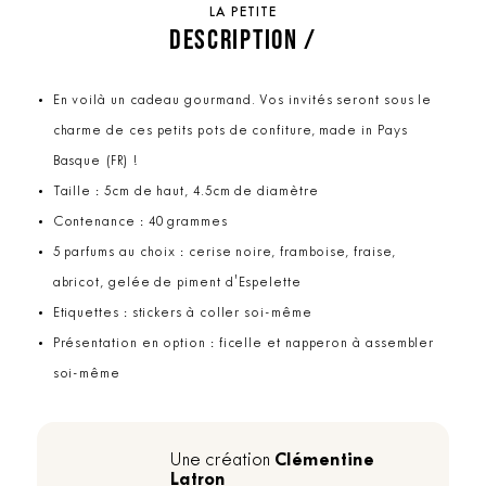
LA PETITE
DESCRIPTION /
En voilà un cadeau gourmand. Vos invités seront sous le
charme de ces petits pots de confiture, made in Pays
Basque (FR) !
Taille : 5cm de haut, 4.5cm de diamètre
Contenance : 40 grammes
5 parfums au choix : cerise noire, framboise, fraise,
abricot, gelée de piment d'Espelette
Etiquettes : stickers à coller soi-même
Présentation en option : ficelle et napperon à assembler
soi-même
Clémentine
Une création
Latron