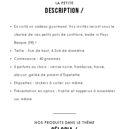
LA PETITE
DESCRIPTION /
En voilà un cadeau gourmand. Vos invités seront sous le
charme de ces petits pots de confiture, made in Pays
Basque (FR) !
Taille : 5cm de haut, 4.5cm de diamètre
Contenance : 40 grammes
5 parfums au choix : cerise noire, framboise, fraise,
abricot, gelée de piment d'Espelette
Etiquettes : stickers à coller soi-même
Présentation en option : ficelle et napperon à assembler
soi-même
NOS PRODUITS DANS LE THÈME