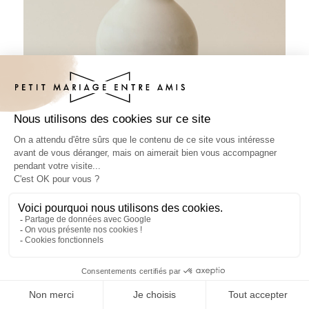
Sticker bouteille baptême Céloria