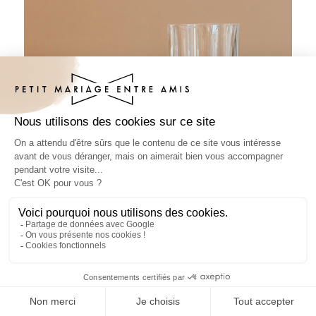
Sous-bock baptême Céloria