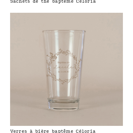
Sachets de thé baptême Céloria
Verres à bière baptême Céloria