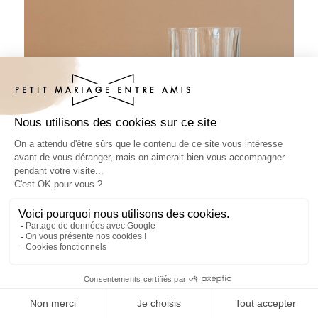
Sous-bock baptême Céloria