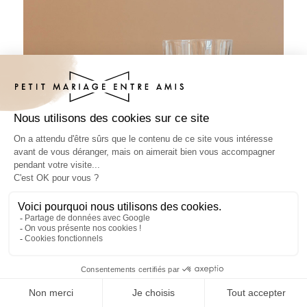
Sous-bock baptême Céloria