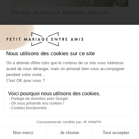
Sticker bouteille baptême Céloria