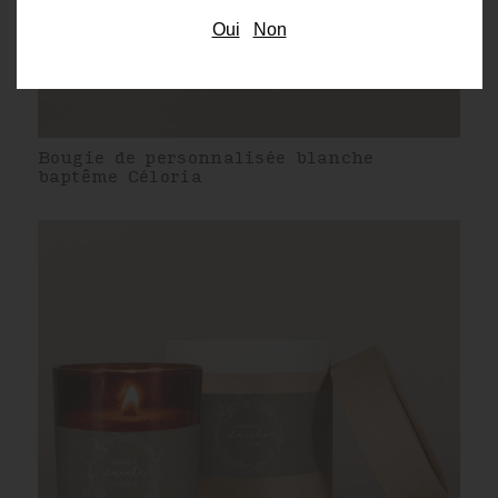
Oui
Non
Bougie de personnalisée blanche
baptême Céloria