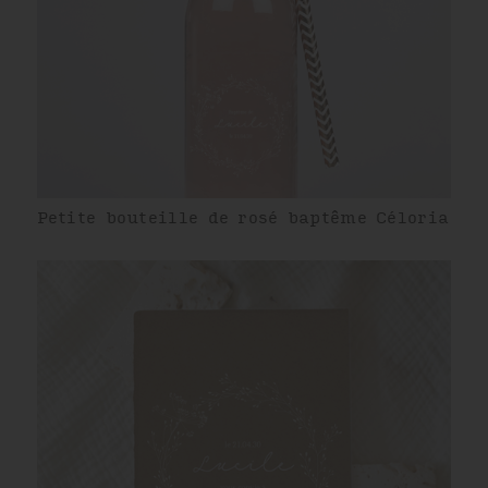
Petite bouteille de rosé baptême Céloria