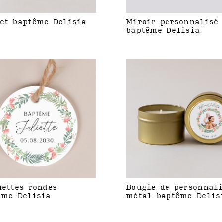
et baptême Delisia
Miroir personnalisé
baptême Delisia
uettes rondes
Bougie de personnal
ême Delisia
métal baptême Delis