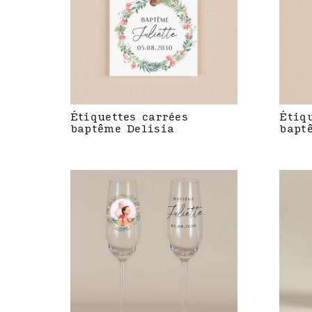
Étiquettes carrées
Étiq
baptême Delisia
bapt