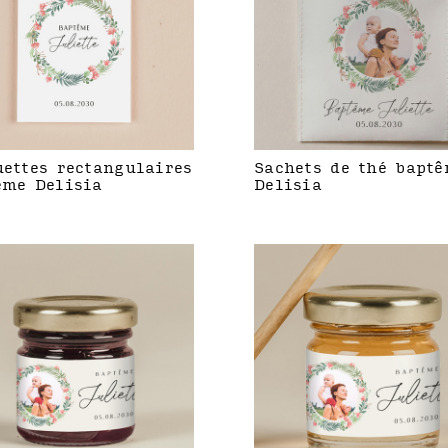
uettes rectangulaires
Sachets de thé bapt
ême Delisia
Delisia