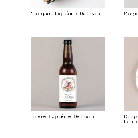
Tampon baptême Delisia
Magn
Bière baptême Delisia
Étiq
bapt