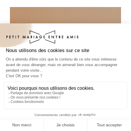
Sous-bock baptême Delisia