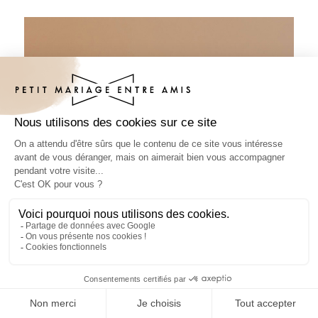
Sous-bock baptême Delisia