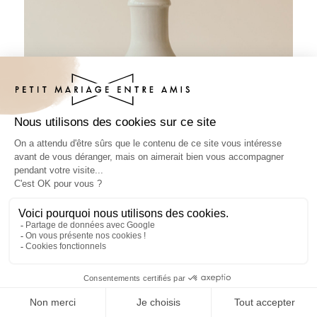
Sticker bouteille baptême Auralie