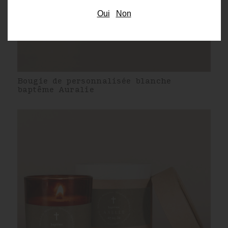
Oui
Non
Bougie de personnalisée blanche
baptême Auralie