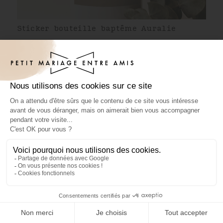
Sticker bouteille baptême Auralie