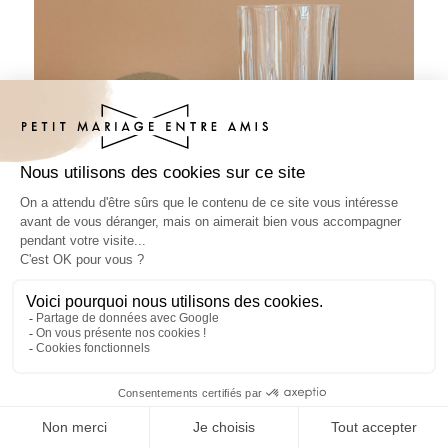
Sous-bock baptême Auralie