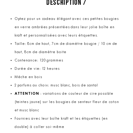
DESCRIPTION /
Optez pour un cadeau élégant avec ces petites bougies
en verre ambrées présentées dans leur jolie boîte en
kraft et personnalisées avec leurs étiquettes.
Taille: 8cm de haut, 7cm de diamètre bougie / 10 cm de
haut, 8cm de diamètre boite
Contenance: 120 grammes
Durée de vie: 12 heures
Mèche en bois
2 parfums au choix: musc blanc, bois de santal
ATTENTION
: variations de couleur de cire possible
(teintes jaune) sur les bougies de senteur fleur de coton
et musc blanc
Fournies avec leur boîte kraft et les étiquettes (en
double) à coller soi-même