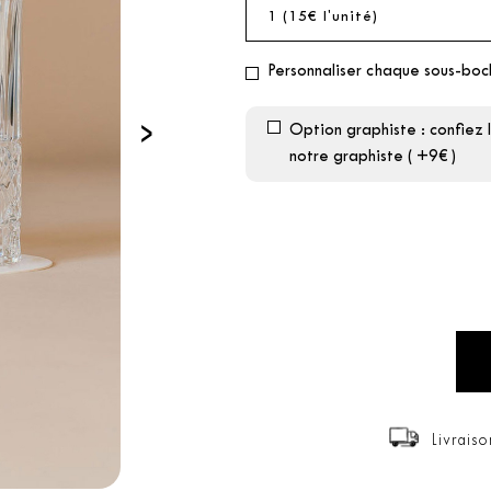
Personnaliser chaque sous-bo
›
Option graphiste : confiez 
notre graphiste ( +9€ )
Livrais