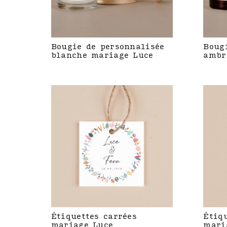
Bougie de personnalisée
Boug
blanche mariage Luce
ambr
Étiquettes carrées
Étiq
mariage Luce
mari