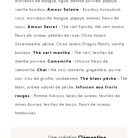
morceaux de mangue, figue, menthe poivrée, papaye,
vanille bourbon,
Amour Solaire :
Rooibos, honeybush,
coco, morceaux de mangue, papaye, ananas, fleurs de
souci,
Amour Secret :
Thé vert Sencha, thé vert Jasmin,
fleurs de sureau, pétales de rose, China Jasmin
Silverneedle, pêche, China Jasmin Dragon Pearls, vanille
bourbon,
Thé vert menthe :
Thé vert, feuilles de
menthe poivrée,
Camomille :
Infusion fleurs de
camomille,
Chaï :
thé noir, cannelle, gingembre, poivre
noir, clou de girofle, cardamome,
Thé blanc pêche :
Thé
blanc, arôme naturel de pêche,
Infusion aux fruits
rouges :
Pomme, hibiscus, baies de sureau, feuilles de
mûres douces, feuilles de bucco, fleurs de sureau,
framboises
Clémentine
Une création