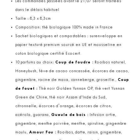
Les commandes passées avant le 21/07 seront traitées
dans le délais habituel
Taille : 8,3 x 8,3cm
Composition: thé biologique 100% made in France
Sachet biologiques et compostables : surenveloppe en
papier texturé premium sourcé en UE et mousseline en
coton biologique certifié Ecocert.
10 parfums au choix:
Coup de foudre :
Rooibos naturel,
Honeybush, fève de cacao concassée, écorces de cacao,
gingembre, racine de maca, canneberge, groseille.,
Coup
de fouet :
Thé noir Golden Yunnan OP, thé vert Yunnan
Green de Chine, thé noir Assam d’Inde du Sud,
citronnelle, écorces d'orange, écorces de citron,
acérola, guarana,
Gueule de bois :
Infusion ortie,
gingembre, menthe poivrée, menthe, spiruline, gingembre
moulu,
Amour Fou :
Rooibos, datte, raisin, gingembre,