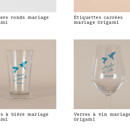
kers ronds mariage
Étiquettes carrées
ami
mariage Origami
es à bière mariage
Verres à vin mariag
ami
Origami