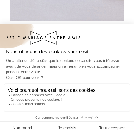
Habillage savon mariage Feuilles
dorées