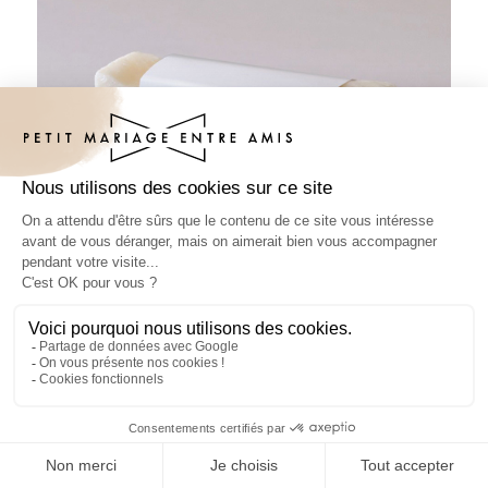
Habillage savon mariage Clovelly