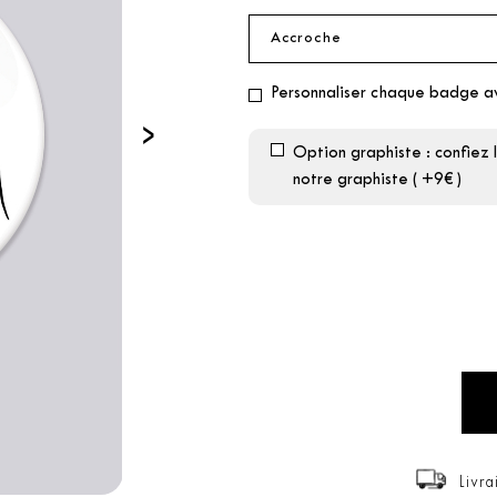
Personnaliser chaque badge a
›
Option graphiste : confiez 
notre graphiste ( +9€ )
Livra